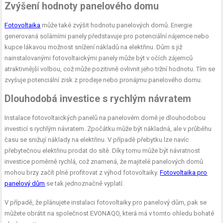
Zvýšení hodnoty panelového domu
Fotovoltaika
může také zvýšit hodnotu panelových domů. Energie
generovaná solárními panely představuje pro potenciální nájemce nebo
kupce lákavou možnost snížení nákladů na elektřinu. Dům s již
nainstalovanými fotovoltaickými panely může být v očích zájemců
atraktivnější volbou, což může pozitivně ovlivnit jeho tržní hodnotu. Tím se
zvyšuje potenciální zisk z prodeje nebo pronájmu panelového domu.
Dlouhodobá investice s rychlým návratem
Instalace fotovoltaických panelů na panelovém domě je dlouhodobou
investicí s rychlým návratem. Zpočátku může být nákladná, ale v průběhu
času se snižují náklady na elektřinu. V případě přebytku lze navíc
přebytečnou elektřinu prodat do sítě. Díky tomu může být návratnost
investice poměrně rychlá, což znamená, že majitelé panelových domů
mohou brzy začít plně profitovat z výhod fotovoltaiky.
Fotovoltaika pro
panelový dům
se tak jednoznačně vyplatí.
V případě, že plánujete instalaci fotovoltaiky pro panelový dům, pak se
můžete obrátit na společnost EVONAQO, která má v tomto ohledu bohaté