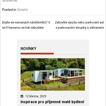
zkušenosti.
Posted in
Ostatní
Navigace
Bojíte se nezvaných návštěvníků? S
Zabraňte vjezdu nebo parkování aut
pro
wi-fi kamerou se bát nebudete
s parkovacími sloupky a zábranami
příspěvek
NOVINKY
12 března, 2023
Inspirace pro příjemné malé bydlení