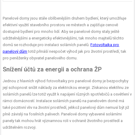
Panelové domy jsou stále oblíbenějším druhem bydlení, který umožňuje
efektivní využití stavebního prostoru ve městech a zajišťuje cenově
dostupné bydlení pro mnoho lidí. Aby se panelové domy staly ještě
udržitelnějšími a energeticky efektivnějšími, tak mnoho majitelů těchto
domů se rozhoduje pro instalaci solárních panelů.
Fotovoltaika pro
panelový dům
totiž přináší nespočet výhod jak pro životní prostředí, tak
pro peněženky obyvatel panelového domu.
Snížení účtů za energii a ochrana ŽP
Jednou z hlavních výhod fotovoltaiky pro panelové domy je bezpochyby
její schopnost snížit náklady za elektrickou energii. Získanou elektřinu ze
solárních panelů lze totiž využít k napájení různých spotřebičů a osvětlení v
rámci domácností. Instalace solárních panelů na panelovém domě má
také pozitivní vliv na životní prostředí, jelikož panelový dům nemusí být již
plně závislý na fosilních palivech. Panelové domy vybavené solárními
panely tak mohou hrát významnou roli v ochraně životního prostředí a
udržitelném rozvoji.