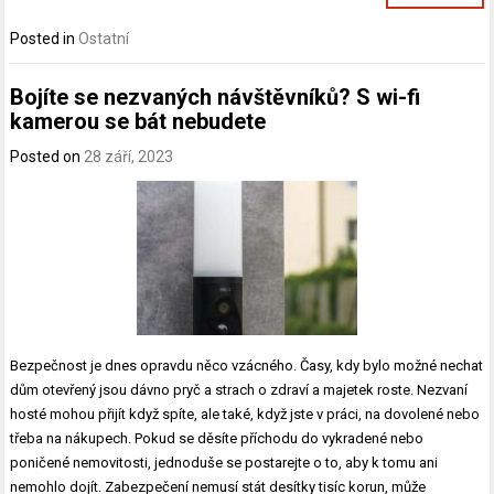
Posted in
Ostatní
Bojíte se nezvaných návštěvníků? S wi-fi
kamerou se bát nebudete
Posted on
28 září, 2023
Bezpečnost je dnes opravdu něco vzácného. Časy, kdy bylo možné nechat
dům otevřený jsou dávno pryč a strach o zdraví a majetek roste. Nezvaní
hosté mohou přijít když spíte, ale také, když jste v práci, na dovolené nebo
třeba na nákupech. Pokud se děsíte příchodu do vykradené nebo
poničené nemovitosti, jednoduše se postarejte o to, aby k tomu ani
nemohlo dojít. Zabezpečení nemusí stát desítky tisíc korun, může