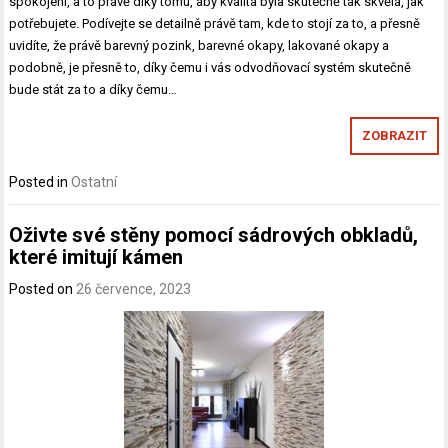
spokojení, a to právě díky tomu, aby kvalita byla skutečně tak skvělá, jak
potřebujete. Podívejte se detailně právě tam, kde to stojí za to, a přesně
uvidíte, že právě barevný pozink, barevné okapy, lakované okapy a
podobně, je přesně to, díky čemu i vás odvodňovací systém skutečně
bude stát za to a díky čemu…
ZOBRAZIT
Posted in
Ostatní
Oživte své stěny pomocí sádrových obkladů,
které imitují kámen
Posted on
26 července, 2023