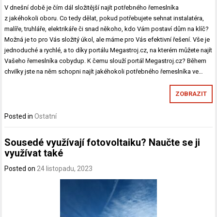
V dnešní době je čím dál složitější najít potřebného řemeslníka
z jakéhokoli oboru. Co tedy dělat, pokud potřebujete sehnat instalatéra,
malíře, truhláře, elektrikáře či snad někoho, kdo Vám postaví dům na klíč?
Možná je to pro Vás složitý úkol, ale máme pro Vás efektivní řešení. Vše je
jednoduché a rychlé, a to díky portálu Megastroj.cz, na kterém můžete najít
Vašeho řemeslníka cobydup. K čemu slouží portál Megastroj.cz? Během
chvilky jste na něm schopni najít jakéhokoli potřebného řemeslníka ve…
ZOBRAZIT
Posted in
Ostatní
Sousedé využívají fotovoltaiku? Naučte se ji
využívat také
Posted on
24 listopadu, 2023