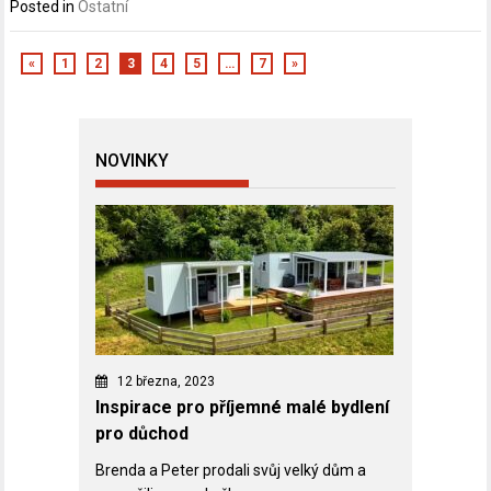
Posted in
Ostatní
«
1
2
3
4
5
…
7
»
NOVINKY
12 března, 2023
Inspirace pro příjemné malé bydlení
pro důchod
Brenda a Peter prodali svůj velký dům a